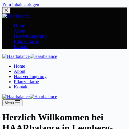
Zum Inhalt springen
Home
About
Haarverlängerung
Pflanzenfarbe
Kontakt
Home
About
Haarverlängerung
Pflanzenfarbe
Kontakt
Menü
Herzlich Willkommen bei
HAARbalance in Leonberg-